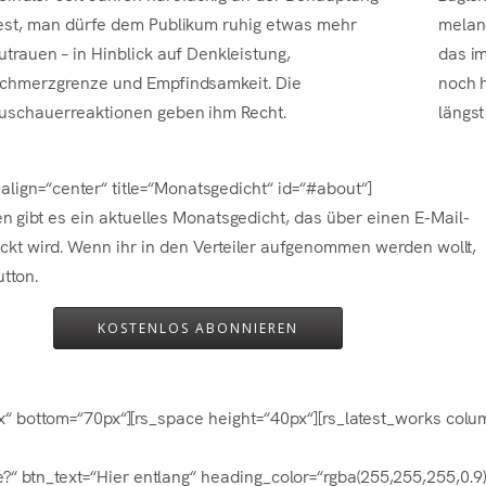
est, man dürfe dem Publikum ruhig etwas mehr
melanc
utrauen – in Hinblick auf Denkleistung,
das im
chmerzgrenze und Empfindsamkeit. Die
noch 
uschauerreaktionen geben ihm Recht.
längst
e align=“center“ title=“Monatsgedicht“ id=“#about“]
n gibt es ein aktuelles Monatsgedicht, das über einen E-Mail-
hickt wird. Wenn ihr in den Verteiler aufgenommen werden wollt,
utton.
KOSTENLOS ABONNIEREN
px“ bottom=“70px“][rs_space height=“40px“][rs_latest_works col
 btn_text=“Hier entlang“ heading_color=“rgba(255,255,255,0.9