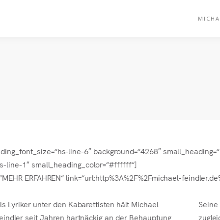
MICHA
eading_font_size=“hs-line-6″ background=“4268″ small_heading
hs-line-1″ small_heading_color=“#ffffff“]
title=“MEHR ERFAHREN“ link=“url:http%3A%2F%2Fmichael-feindler
ls Lyriker unter den Kabarettisten hält Michael
Seine
eindler seit Jahren hartnäckig an der Behauptung
zuglei