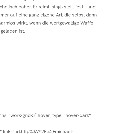
holisch daher. Er reimt, singt, stellt fest – und
mer auf eine ganz eigene Art, die selbst dann
harmlos wirkt, wenn die wortgewaltige Waffe
 geladen ist.
umns=“work-grid-3″ hover_type=“hover-dark“
)“ link=“url:http%3A%2F%2Fmichael-