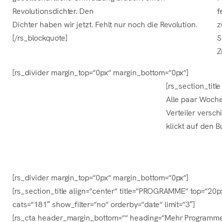
Revolutionsdichter. Den
f
Dichter haben wir jetzt. Fehlt nur noch die Revolution.
z
[/rs_blockquote]
S
Z
[rs_divider margin_top=“0px“ margin_bottom=“0px“]
[rs_section_titl
Alle paar Woche
Verteiler versc
klickt auf den B
[rs_divider margin_top=“0px“ margin_bottom=“0px“]
[rs_section_title align=“center“ title=“PROGRAMME“ top=“20
cats=“181″ show_filter=“no“ orderby=“date“ limit=“3″]
[rs_cta header_margin_bottom=““ heading=“Mehr Programme?“