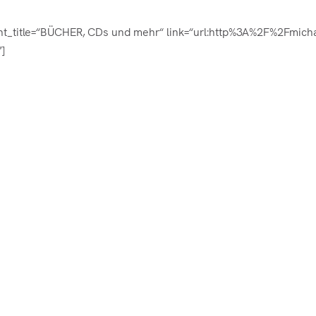
ght_title=“BÜCHER, CDs und mehr“ link=“url:http%3A%2F%2Fmichae
]