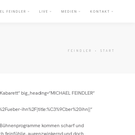
EL FEINDLER
LIVE
MEDIEN
KONTAKT
FEINDLER
•
START
=“Kabarett“ big_heading=“MICHAEL FEINDLER“
.de%2Fueber-ihn%2F|title:%C3%9Cber%20ihn||“
 Bühnenprogramme kommen scharf und
ch feinfühlig, augenzwinkernd und doch