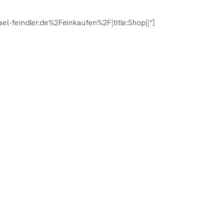
l-feindler.de%2Feinkaufen%2F|title:Shop||“]