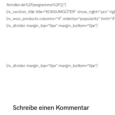
feindler.de%2Fprogramme%2F|||“]
[rs_section_title title=“KONSUMGÜTER“ show_right=“yes“ ri
[rs_woo_products columns=“4″ orderby=“popularity“ limit=“4″
[rs_divider margin_top=“0px“ margin_bottom=“0px“]
[rs_divider margin_top=“0px“ margin_bottom=“0px“]
Schreibe einen Kommentar