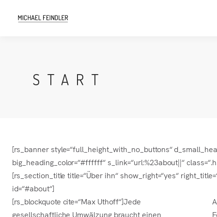
START
[rs_banner style=“full_height_with_no_buttons“ d_small_h
big_heading_color=“#ffffff“ s_link=“url:%23about||“ class=“.
[rs_section_title title=“Über ihn“ show_right=“yes“ right_
id=“#about“]
[rs_blockquote cite=“Max Uthoff“]Jede
A
gesellschaftliche Umwälzung braucht einen
F