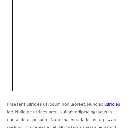
Lorem ipsum dolor sit amet,
consectetur adipiscing elit.
Integer posuere erat a ante.
Vestibulum pellentesque, purus
ut dignissim consectetur, nulla
erat ultrices purus.
Someone famous in
Source Title
Praesent ultricies ut ipsum non laoreet. Nunc ac
ultricies
leo. Nulla ac ultrices arcu. Nullam adipiscing lacus in
consectetur posuere. Nunc malesuada tellus turpis, ac
pretium orci molestie vel. Morbi lacus massa, euismod